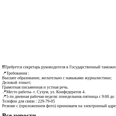
❗️❗️Требуется секретарь руководителя в Государственный тамож
📍Требования :
Высшее образование, желательно с навыками журналистики;
Деловой этикет;
Грамотная письменная и устная речь.
📍Место работы- г. Сухум, ул. Конфедератов 4.
📍5-ти дневная рабочая неделя: понедельник-пятница с 9:00 до 
Телефон для связи : 229-79-05
Резюме с (приложением фото) принимаем на электронный адрес
Все новости