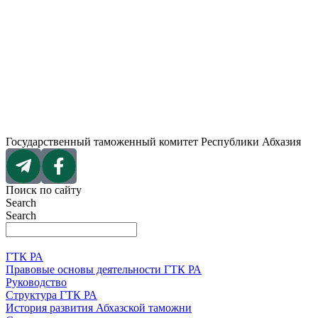
Перейти
к
содержимому
Государственный таможенный комитет Республики Абхазия
Поиск по сайту
Search
Search
ГТК РА
Правовые основы деятельности ГТК РА
Руководство
Структура ГТК РА
История развития Абхазской таможни