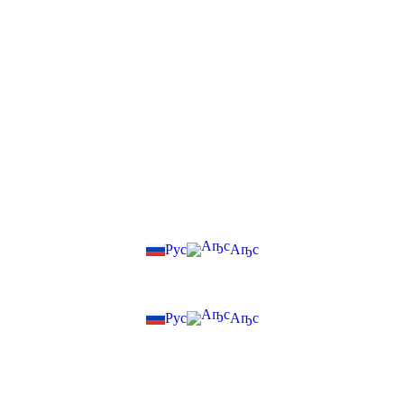
Рус
Аҧс
Рус
Аҧс