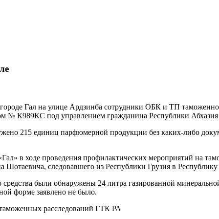
ле
 городе Гал на улице Ардзинба сотрудники ОБК и ТП таможенно
 № К989КС под управлением гражданина Республики Абхазия К
аружено 215 единиц парфюмерной продукции без каких-либо док
«Гал» в ходе проведения профилактических мероприятий на там
 Шотаевича, следовавшего из Республики Грузия в Республику 
ного средства были обнаружены 24 литра газированной минера
ной форме заявлено не было.
и таможенных расследований ГТК РА