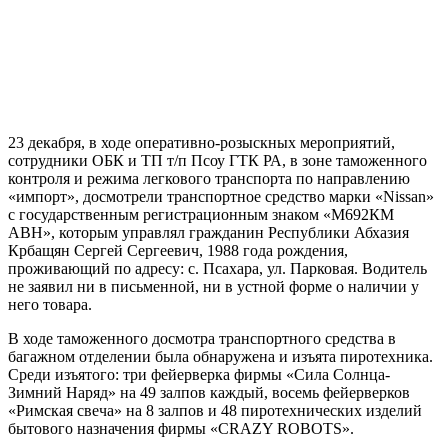
23 декабря, в ходе оперативно-розыскных мероприятий,
сотрудники ОБК и ТП т/п Псоу ГТК РА, в зоне таможенного
контроля и режима легкового транспорта по направлению
«импорт», досмотрели транспортное средство марки «Nissan»
с государственным регистрационным знаком «М692КМ
АВН», которым управлял гражданин Республики Абхазия
Крбащян Сергей Сергеевич, 1988 года рождения,
проживающий по адресу: с. Псахара, ул. Парковая. Водитель
не заявил ни в письменной, ни в устной форме о наличии у
него товара.
В ходе таможенного досмотра транспортного средства в
багажном отделении была обнаружена и изъята пиротехника.
Среди изъятого: три фейерверка фирмы «Сила Солнца-
Зимний Наряд» на 49 залпов каждый, восемь фейерверков
«Римская свеча» на 8 залпов и 48 пиротехнических изделий
бытового назначения фирмы «CRAZY ROBOTS».