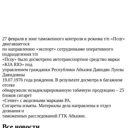
27 февраля в зоне таможенного контроля и режима т/п «Псоу»
двигавшегося
по направлению «экспорт» сотрудниками оперативного
подразделения т/п
«Псоу» было досмотрено автотранспортное средство марки
«KIA RIO» под
управлением гражданки Республики Абхазия Давидян Луизы
Давидовны
19.07.1976 года рождения. В результате досмотра в багажном
отсеке
обнаружили незадекларированную табачную продукцию – 25
блоков сигарет
«Center» с акцизными марками РА.
Сигареты изъяты. Материалы дела направлены в отдел
дознания и
таможенных расследований ГТК Абхазии.
Все новости