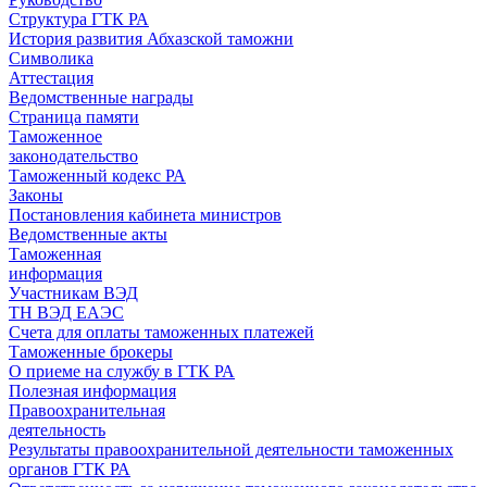
Структура ГТК РА
История развития Абхазской таможни
Символика
Аттестация
Ведомственные награды
Страница памяти
Таможенное
законодательство
Таможенный кодекс РА
Законы
Постановления кабинета министров
Ведомственные акты
Таможенная
информация
Участникам ВЭД
ТН ВЭД ЕАЭС
Счета для оплаты таможенных платежей
Таможенные брокеры
О приеме на службу в ГТК РА
Полезная информация
Правоохранительная
деятельность
Результаты правоохранительной деятельности таможенных
органов ГТК РА