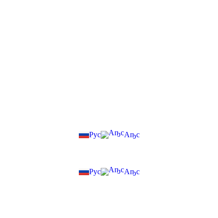
Рус
Аҧс
Рус
Аҧс