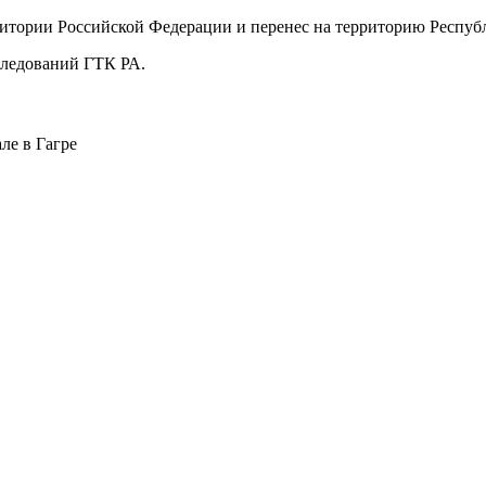
ритории Российской Федерации и перенес на территорию Республ
следований ГТК РА.
але в Гагре