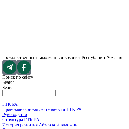
Перейти
к
содержимому
Государственный таможенный комитет Республики Абхазия
Поиск по сайту
Search
Search
ГТК РА
Правовые основы деятельности ГТК РА
Руководство
Структура ГТК РА
История развития Абхазской таможни