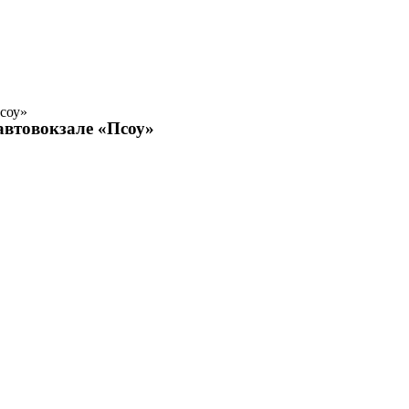
Псоу»
автовокзале «Псоу»