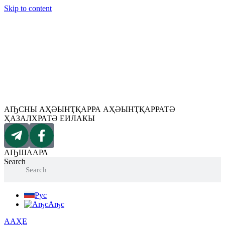
Skip to content
АҦСНЫ АҲӘЫНҬҚАРРА АҲӘЫНҬҚАРРАТӘ
ҲАЗАЛХРАТӘ ЕИЛАКЫ
АҦШААРА
Search
Search
Рус
Аҧс
ААҲЕ