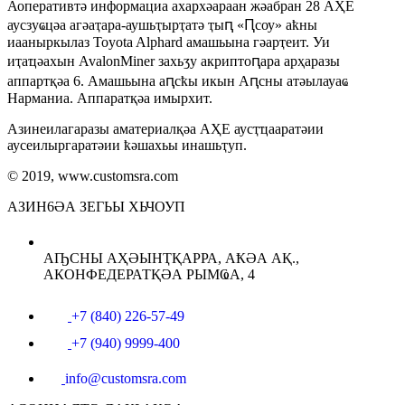
Аоперативтә информациа ахархәараан жәабран 28 АҲЕ
аусзуҩцәа агәаҭара-аушьҭырҭатә ҭыԥ «Ԥсоу» аҟны
иааныркылаз Toyota Alphard амашьына гәарҭеит. Уи
иҭаҵәахын AvalonMiner захьӡу акриптоԥара арҳаразы
аппартқәа 6. Амашьына аԥсҟы икын Аԥсны атәылауаҩ
Нарманиа. Аппаратқәа имырхит.
Азинеилагаразы аматериалқәа АҲЕ аусҭҵааратәии
аусеилыргаратәии ҟәшахьы инашьҭуп.
© 2019, www.customsra.com
АЗИН6ӘА ЗЕГЬЫ ХЬЧОУП
АҦСНЫ АҲӘЫНҬҚАРРА, АҞӘА АҚ.,
АКОНФЕДЕРАТҚӘА РЫМҨА, 4
+7 (840) 226-57-49
+7 (940) 9999-400
info@customsra.com