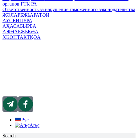
органов ГТК РА
Ответственность за нарушение таможенного законодательства
ЖӘЛАРБЖЬАРАТӘИ
АУСЕИЦУРА
АҲАСАБЫРБА
АЖӘАБЖЬҚӘА
ҲКОНТАКТҚӘА
Рус
Аҧс
Search