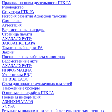
Правовые основы деятельности ГТК РА
Руководство
Структура ГТК РА
История развития Абхазской таможни
Символика
Аттестация
Ведомственные награды
Страница памяти
АҲАЗАЛХРАТӘ
ЗАКӘАНҚӘҴАРА
Таможенный кодекс РА
Законы
Постановления кабинета министров
Ведомственные акты
АҲАЗАЛХРАТӘ
ИНФОРМАЦИА
Участникам ВЭД
ТН ВЭД ЕАЭС
Счета для оплаты таможенных платежей
Таможенные брокеры
О приеме на службу в ГТК РА
Полезная информация
АЗИНХЬЧАРАТӘ
УСУРА
Результаты правоохранительной деятельности таможенных