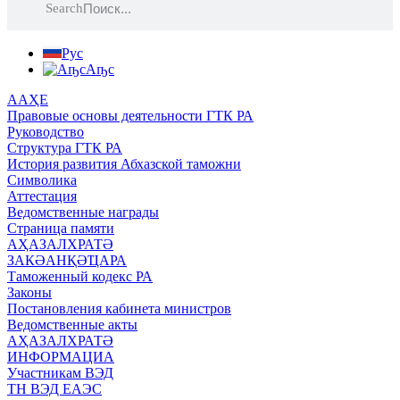
Search
Рус
Аҧс
ААҲЕ
Правовые основы деятельности ГТК РА
Руководство
Структура ГТК РА
История развития Абхазской таможни
Символика
Аттестация
Ведомственные награды
Страница памяти
АҲАЗАЛХРАТӘ
ЗАКӘАНҚӘҴАРА
Таможенный кодекс РА
Законы
Постановления кабинета министров
Ведомственные акты
АҲАЗАЛХРАТӘ
ИНФОРМАЦИА
Участникам ВЭД
ТН ВЭД ЕАЭС