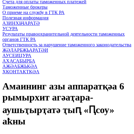
Счета для оплаты таможенных платежей
Таможенные брокеры
О приеме на службу в ГТК РА
Полезная информация
АЗИНХЬЧАРАТӘ
УСУРА
Результаты правоохранительной деятельности таможенных
органов ГТК РА
Ответственность за нарушение таможенного законодательства
ЖӘЛАРБЖЬАРАТӘИ
АУСЕИЦУРА
АҲАСАБЫРБА
АЖӘАБЖЬҚӘА
ҲКОНТАКТҚӘА
Амаининг азы аппаратқәа 6
рымырхит агәаҭара-
аушьҭырҭатә ҭыԥ «Ԥсоу»
аҟны