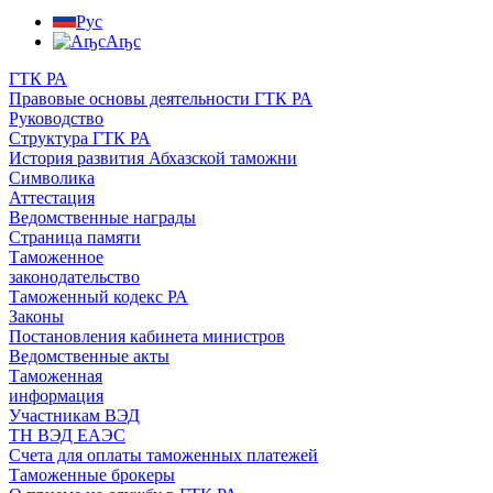
Рус
Аҧс
ГТК РА
Правовые основы деятельности ГТК РА
Руководство
Структура ГТК РА
История развития Абхазской таможни
Символика
Аттестация
Ведомственные награды
Страница памяти
Таможенное
законодательство
Таможенный кодекс РА
Законы
Постановления кабинета министров
Ведомственные акты
Таможенная
информация
Участникам ВЭД
ТН ВЭД ЕАЭС
Счета для оплаты таможенных платежей
Таможенные брокеры