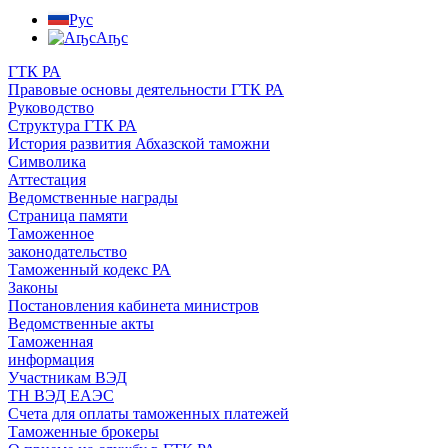
Рус
Аҧс
ГТК РА
Правовые основы деятельности ГТК РА
Руководство
Структура ГТК РА
История развития Абхазской таможни
Символика
Аттестация
Ведомственные награды
Страница памяти
Таможенное
законодательство
Таможенный кодекс РА
Законы
Постановления кабинета министров
Ведомственные акты
Таможенная
информация
Участникам ВЭД
ТН ВЭД ЕАЭС
Счета для оплаты таможенных платежей
Таможенные брокеры