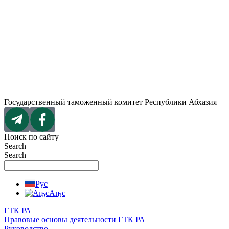
Перейти
к
содержимому
Государственный таможенный комитет Республики Абхазия
Поиск по сайту
Search
Search
Рус
Аҧс
ГТК РА
Правовые основы деятельности ГТК РА
Руководство