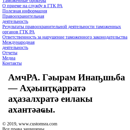
Таможенные брокеры
О приеме на службу в ГТК РА
Полезная информация
Правоохранительная
деятельность
Результаты правоохранительной деятельности таможенных
органов ГТК РА
Ответственность за нарушение таможенного законодательства
Международная
деятельность
Отчеты
Медиа
Контакты
АмчРА. Гəырам Инаҧшьба
— Аҳəынҭқарратə
аҳазалхратə еилакы
ахантəаҩы.
© 2019, www.customsra.com
Все права защищены