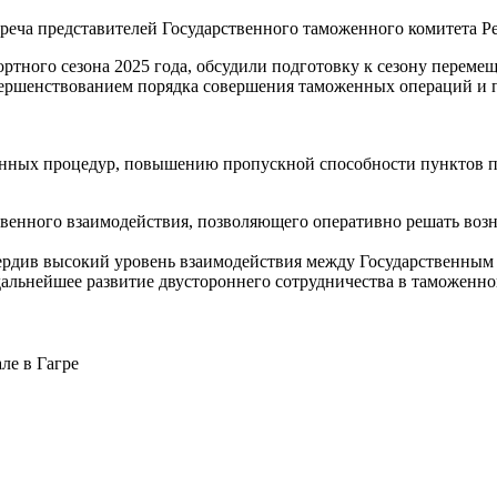
треча представителей Государственного таможенного комитета 
ортного сезона 2025 года, обсудили подготовку к сезону пере
совершенствованием порядка совершения таможенных операций и
нных процедур, повышению пропускной способности пунктов п
твенного взаимодействия, позволяющего оперативно решать воз
вердив высокий уровень взаимодействия между Государственны
дальнейшее развитие двустороннего сотрудничества в таможенно
але в Гагре