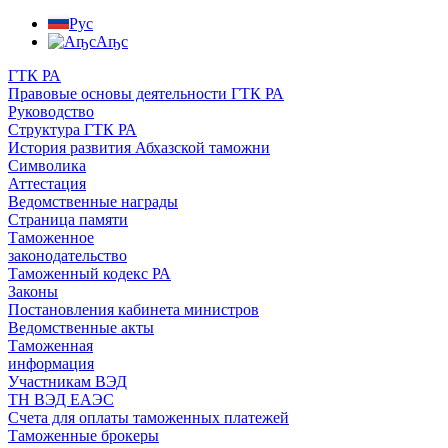
Рус
Аҧс
ГТК РА
Правовые основы деятельности ГТК РА
Руководство
Структура ГТК РА
История развития Абхазской таможни
Символика
Аттестация
Ведомственные награды
Страница памяти
Таможенное
законодательство
Таможенный кодекс РА
Законы
Постановления кабинета министров
Ведомственные акты
Таможенная
информация
Участникам ВЭД
ТН ВЭД ЕАЭС
Счета для оплаты таможенных платежей
Таможенные брокеры