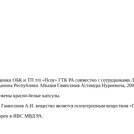
удники ОБК и ТП т/п «Псоу» ГТК РА совместно с сотрудниками
анина Республики Абхазия Гамисония Астамура Нуриевича, 200
ужены красно-белые капсулы.
Гамисония А.Н. вещество является психотропным веществом «Пр
орен в ИВС МВД РА.