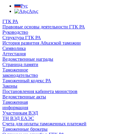
Рус
Аҧс
ГТК РА
Правовые основы деятельности ГТК РА
Руководство
Структура ГТК РА
История развития Абхазской таможни
Символика
Аттестация
Ведомственные награды
Страница памяти
Таможенное
законодательство
Таможенный кодекс РА
Законы
Постановления кабинета министров
Ведомственные акты
Таможенная
информация
Участникам ВЭД
ТН ВЭД ЕАЭС
Счета для оплаты таможенных платежей
Таможенные брокеры