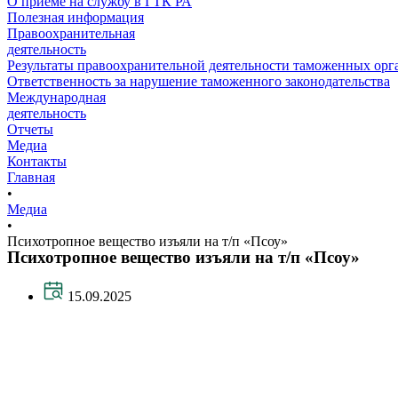
О приеме на службу в ГТК РА
Полезная информация
Правоохранительная
деятельность
Результаты правоохранительной деятельности таможенных ор
Ответственность за нарушение таможенного законодательства
Международная
деятельность
Отчеты
Медиа
Контакты
Главная
•
Медиа
•
Психотропное вещество изъяли на т/п «Псоу»
Психотропное вещество изъяли на т/п «Псоу»
15.09.2025