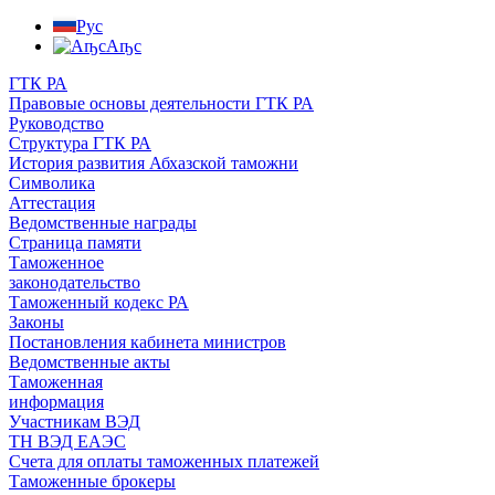
Рус
Аҧс
ГТК РА
Правовые основы деятельности ГТК РА
Руководство
Структура ГТК РА
История развития Абхазской таможни
Символика
Аттестация
Ведомственные награды
Страница памяти
Таможенное
законодательство
Таможенный кодекс РА
Законы
Постановления кабинета министров
Ведомственные акты
Таможенная
информация
Участникам ВЭД
ТН ВЭД ЕАЭС
Счета для оплаты таможенных платежей
Таможенные брокеры