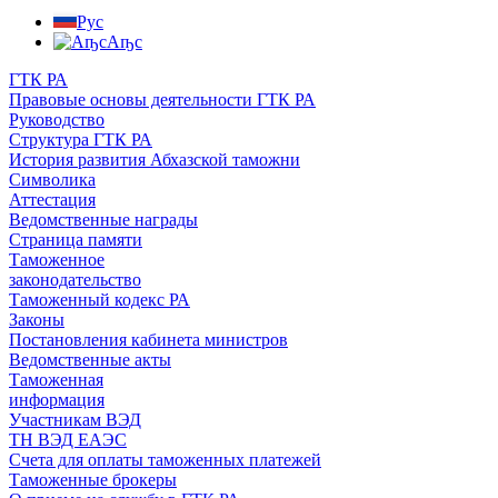
Рус
Аҧс
ГТК РА
Правовые основы деятельности ГТК РА
Руководство
Структура ГТК РА
История развития Абхазской таможни
Символика
Аттестация
Ведомственные награды
Страница памяти
Таможенное
законодательство
Таможенный кодекс РА
Законы
Постановления кабинета министров
Ведомственные акты
Таможенная
информация
Участникам ВЭД
ТН ВЭД ЕАЭС
Счета для оплаты таможенных платежей
Таможенные брокеры