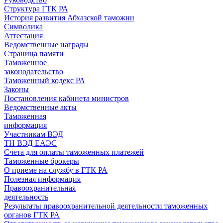
Структура ГТК РА
История развития Абхазской таможни
Символика
Аттестация
Ведомственные награды
Страница памяти
Таможенное
законодательство
Таможенный кодекс РА
Законы
Постановления кабинета министров
Ведомственные акты
Таможенная
информация
Участникам ВЭД
ТН ВЭД ЕАЭС
Счета для оплаты таможенных платежей
Таможенные брокеры
О приеме на службу в ГТК РА
Полезная информация
Правоохранительная
деятельность
Результаты правоохранительной деятельности таможенных
органов ГТК РА