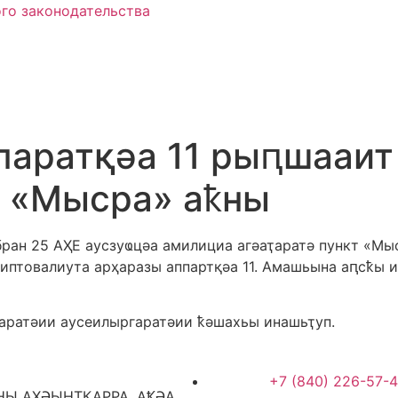
го законодательства
паратқәа 11 рыԥшааит
т «Мысра» аҟны
ан 25 АҲЕ аусзуҩцәа амилициа агәаҭаратә пункт «Мыс
товалиута арҳаразы аппартқәа 11. Амашьына аԥсҟы и
аратәии аусеилыргаратәии ҟәшахьы инашьҭуп.
+7 (840) 226-57-
Ы АҲӘЫНҬҚАРРА, АҞӘА