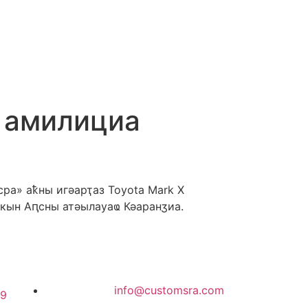
 амилициа
ра» аҟны игәарҭаз Toyota Mark X
кын Аԥсны атәылауаҩ Кәаранӡиа.
info@customsra.com
49