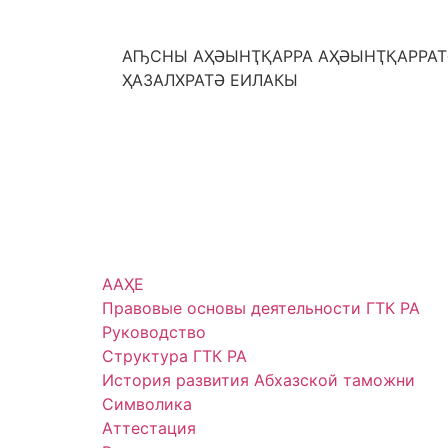
АҦСНЫ АҲӘЫНҬҚАРРА АҲӘЫНҬҚАРРАТ
ҲАЗАЛХРАТӘ ЕИЛАКЫ
ААҲЕ
Правовые основы деятельности ГТК РА
Руководство
Структура ГТК РА
История развития Абхазской таможни
Символика
Аттестация