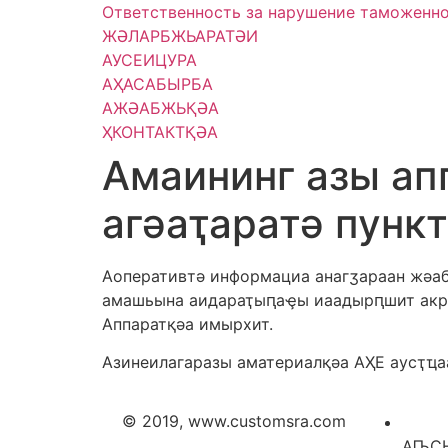
Ответственность за нарушение таможенно
ЖӘЛАРБЖЬАРАТӘИ
АУСЕИЦУРА
АҲАСАБЫРБА
АЖӘАБЖЬҚӘА
ҲКОНТАКТҚӘА
Амаининг азы ап
агәаҭаратә пунк
Аоперативтә информациа анагӡараан жәабр
амашьына аидараҭыԥаҿы иаадырԥшит акрип
Аппаратқәа имырхит.
Азинеилагаразы аматериалқәа АҲЕ аусҭҵа
© 2019, www.customsra.com
АҦСН