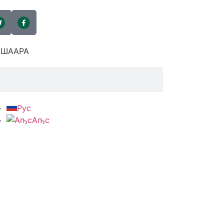
ШААРА
Рус
Аҧс