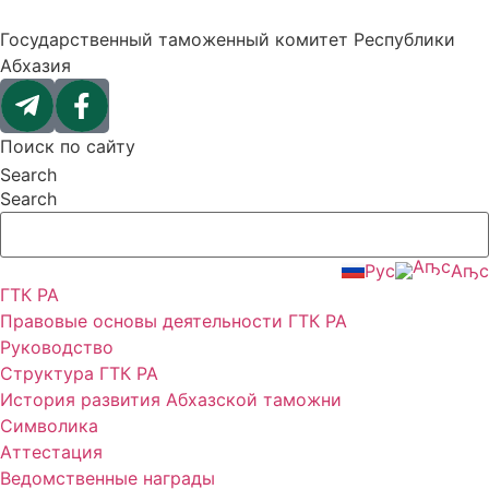
Перейти
к
Государственный таможенный комитет Республики
содержимому
Абхазия
Поиск по сайту
Search
Search
Рус
Аҧс
ГТК РА
Правовые основы деятельности ГТК РА
Руководство
Структура ГТК РА
История развития Абхазской таможни
Символика
Аттестация
Ведомственные награды