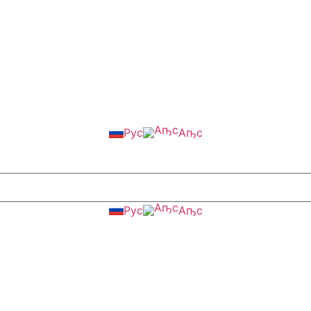
Рус
Аҧс
Рус
Аҧс