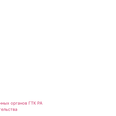
нных органов ГТК РА
тельства