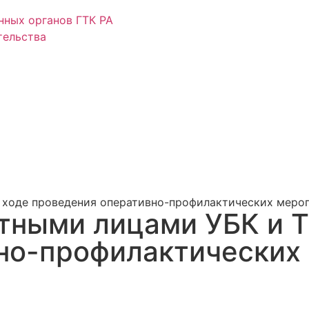
нных органов ГТК РА
тельства
в ходе проведения оперативно-профилактических мероп
стными лицами УБК и Т
о-профилактических м