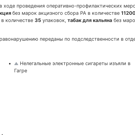
в ходе проведения оперативно-профилактических меро
укция
без марок акцизного сбора РА в количестве
1120
 в количестве
35
упаковок,
табак для кальяна
без маро
онарушению переданы по подследственности в отдел
Нелегальные электронные сигареты изъяли в
Гагре