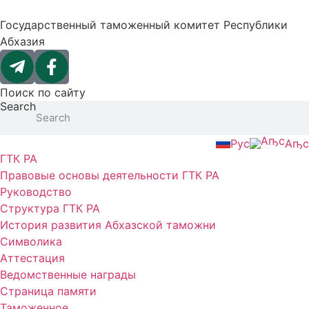
Перейти
к
Государственный таможенный комитет Республики
содержимому
Абхазия
Поиск по сайту
Search
Search
Рус
Аҧс
ГТК РА
Правовые основы деятельности ГТК РА
Руководство
Структура ГТК РА
История развития Абхазской таможни
Символика
Аттестация
Ведомственные награды
Страница памяти
Таможенное